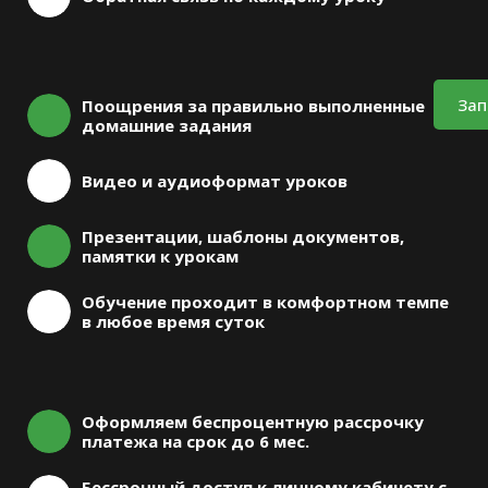
Зап
Поощрения за правильно выполненные
домашние задания
Видео и аудиоформат уроков
Презентации, шаблоны документов,
памятки к урокам
Обучение проходит в комфортном темпе
в любое время суток
Оформляем беспроцентную рассрочку
платежа на срок до 6 мес.
Бессрочный доступ к личному кабинету с