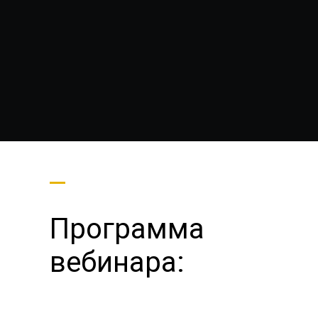
надлежащим образом и они не
столкнутся со штрафными
санкциями
Программа
вебинара: