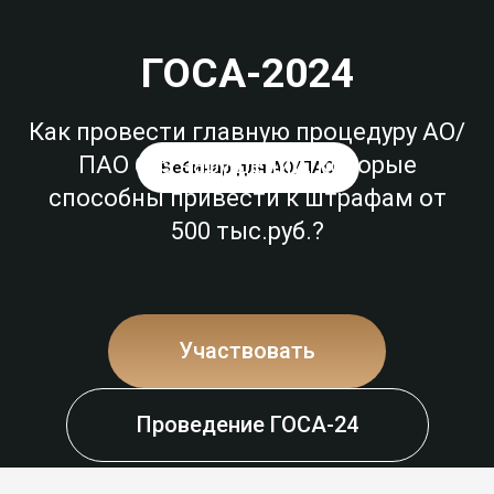
ГОСА-2024
Как провести главную процедуру АО/
ПАО без нарушений, которые
Вебинар для АО/ПАО
способны привести к штрафам от
500 тыс.руб.?
Участвовать
Проведение ГОСА-24